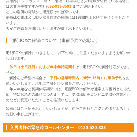
共用部(エントランス・廊下・階段・駐車場など)の電球が切れている場合に
は大変お手数ですが弊社(
092-939-3593
)までご連絡下さい。
どこの場所の電球かご指定頂ければ幸いです。
※特殊な電球又は照明器具自体の故障には1週間以上お時間を頂く事もござ
います。
大変ご迷惑をお掛けいたしますが御了承下さいませ。
宅配BOXの解除について（事前予約のお願い）
宅配BOXの解除につきまして、以下の点にご注意くださいますようお願い申
し上げます。
・
休日（土日祝日）および年末年始期間中
は、宅配BOXの解除対応ができま
せん。
・解除をご希望の場合は、
平日の営業時間内（9時〜16時）に事前予約
をお
願いいたします。現地にて身分証明書をご提示ください。
・年末年始など長期休暇期間中は、宅配BOXの解除が通常より困難となるた
め、特にお急ぎの商品につきましては、受取場所をコンビニ受取や営業所止
めなどに変更いただくことを推奨いたします。
皆様にはご不便をおかけいたしますが、何卒ご理解とご協力のほどよろしく
お願い申し上げます。
入居者様の緊急時コールセンター 0120-520-333