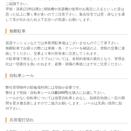
ご認識下さい。
早朝・深夜(22時以降)に掃除機や洗濯機の使用やお風呂に入るといった音は
思った以上に響く事が多いのでご注意下さい。集合住宅では壁・床などを通
して音が伝わるため上下左右への気遣いお願いします。
無断駐車
賃貸マンションなどでは来客用駐車場はございませんのでご了承下さい。
無断駐車でお困りの際には車種・色・ナンバーを確認の上、管轄の交番に連
絡してください。交番より車の所有者に注意してくれます。
※駐車場で発生したトラブルについては、各契約者様の責任となり、管理会
社は一切責任を負いかねます。盗難・損傷の事故には十分ご注意ください。
自転車シール
弊社管理物件の駐輪場利用には登録が必要です。
弊社まで登録・自転車シール(
1枚100円
)を購入にお越し下さい。
シールがない自転車については放置自転車とみなし、貼紙告知後に一定の期
間を置き撤去致しますのでご協力お願いします。 シールは見易い箇所に貼
付下さい。
共用電灯切れ