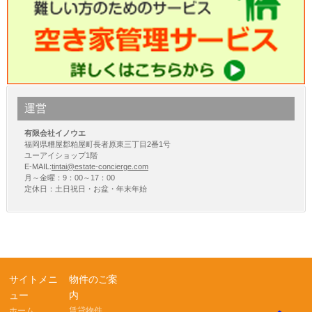
運営
有限会社イノウエ
福岡県糟屋郡粕屋町長者原東三丁目2番1号
ユーアイショップ1階
E-MAIL:
tintai@estate-concierge.com
月～金曜：9：00～17：00
定休日：土日祝日・お盆・年末年始
サイトメニ
物件のご案
ュー
内
ホーム
賃貸物件