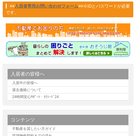
<<
入居者専用お問い合わせフォーム
>>
※IDとパスワードが必要
です。
入居者の皆様へ
入居中の皆様へ
退去連絡について
24時間安心ｻﾎﾟｰﾄ・ｸﾗｼｰﾄﾞ24
コンテンツ
不動産を貸したい方ガイド
賃貸物件契約までの流れ